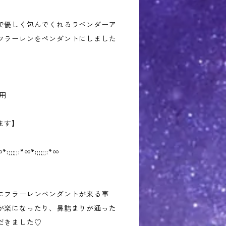
で優しく包んでくれるラベンダーア
フラーレンをペンダントにしました
用
ます】
︎*:;;;;;:*∞︎*:;;;;;:*∞︎
にフラーレンペンダントが来る事
が楽になったり、鼻詰まりが通った
だきました♡