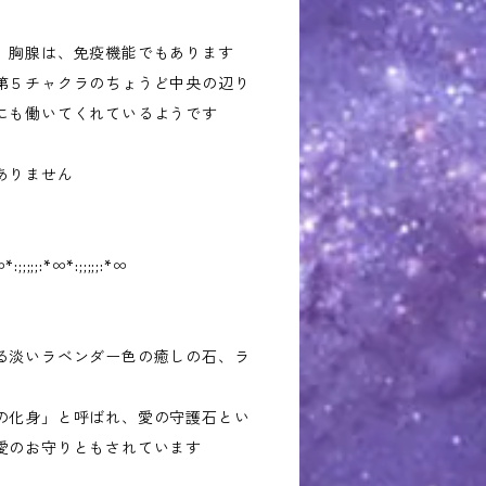
、胸腺は、免疫機能でもあります
第５チャクラのちょうど中央の辺り
にも働いてくれているようです
ありません
︎*:;;;;;:*∞︎*:;;;;;:*∞︎
る淡いラベンダー色の癒しの石、ラ
の化身」と呼ばれ、愛の守護石とい
愛のお守りともされています