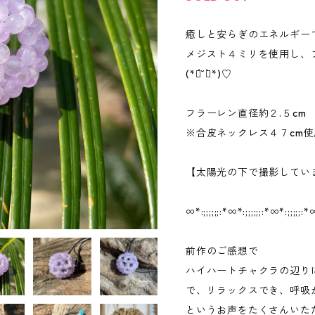
癒しと安らぎのエネルギー
メジスト４ミリを使用し、
(*ฅ́˘ฅ̀*)♡︎
フラーレン直径約２.５cm
※合皮ネックレス４７cm使
【太陽光の下で撮影してい
∞︎*:;;;;;;:*∞︎*:;;;;;;:*∞︎*:;;;;;:*∞
前作のご感想で
ハイハートチャクラの辺り
で、リラックスでき、呼吸
というお声をたくさんいた