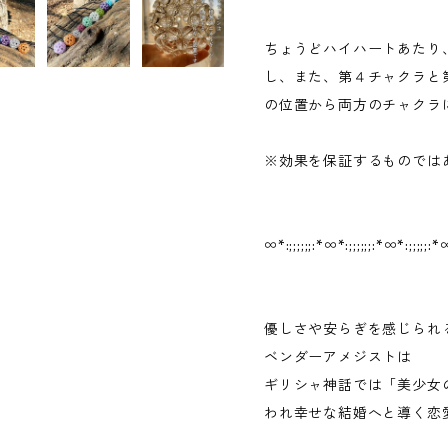
ちょうどハイハートあたり
し、また、第４チャクラと
の位置から両方のチャクラ
※効果を保証するものでは
∞︎*:;;;;;;:*∞︎*:;;;;;;:*∞︎*:;;;;;:*∞
優しさや安らぎを感じられ
ベンダーアメジストは
ギリシャ神話では「美少女
われ幸せな結婚へと導く恋