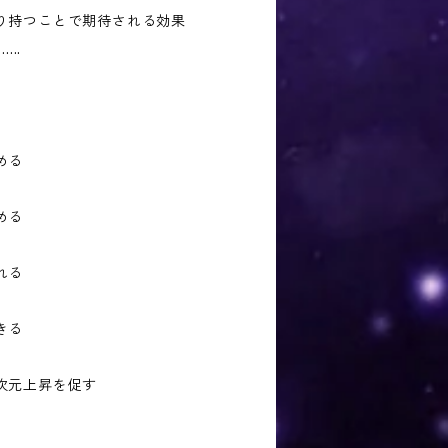
り持つことで期待される効果
......
める
める
れる
きる
次元上昇を促す