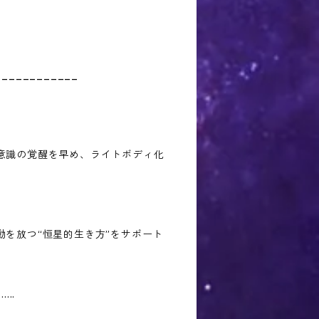
____________
意識の覚醒を早め、ライトボディ化
動を放つ“恒星的生き方”をサポート
......